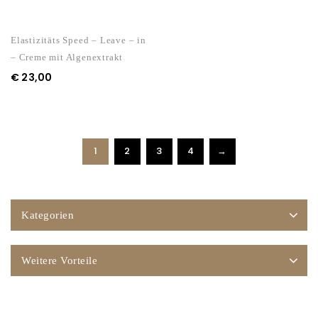
Elastizitäts Speed – Leave – in
– Creme mit Algenextrakt
€
23,00
1
2
3
4
→
Kategorien
Weitere Vorteile