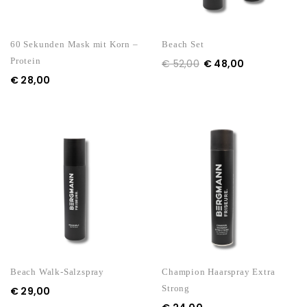
60 Sekunden Mask mit Korn –
Beach Set
Protein
€
52,00
€
48,00
€
28,00
Beach Walk-Salzspray
Champion Haarspray Extra
Strong
€
29,00