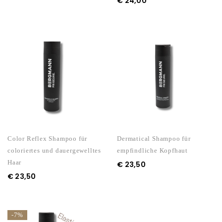
€
24,00
Color Reflex Shampoo für
Dermatical Shampoo für
coloriertes und dauergewelltes
empfindliche Kopfhaut
Haar
€
23,50
€
23,50
-7%