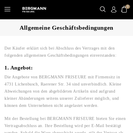
0
Allgemeine Geschäftsbedingungen
Der Käufer erklärt sich bei Abschluss des Vertrages mit den
folgenden allgemeinen Geschäftsbedingungen einverstanden:
1. Angebot:
Die Angebote von BERGMANN FRISEURE mit Firmensitz in
4731 Lichenbusch, Raerener Str. 34 sind unverbindlich. Kleine
Abweichungen von den abgebildeten Artikeln sind aufgrund
kleiner Abänderungen seitens unserer Zulieferer möglich, und
können dem Unternehmen nicht angelastet werden.
Mit der Bestellung bei BERGMANN FRISEURE bieten Sie einen
Vertragsabschluss an. Ihre Bestellung wird per E-Mail bestätigt
werden. Sobald die Ware abgeschickt wurde, gilt der Vertrag als