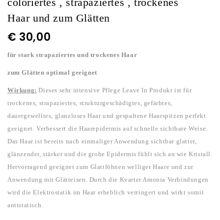
coloriertes , strapaziertes , trockenes
Creme mit Algenextrakt
Haar und zum Glätten
€
30,00
für stark strapaziertes und trockenes Haar
zum Glätten optimal geeignet
Wirkung:
Dieses sehr intensive Pflege Leave In Produkt ist für
trockenes, strapaziertes, strukturgeschädigtes, gefärbtes,
dauergewelltes, glanzloses Haar und gespaltene Haarspitzen perfekt
geeignet. Verbessert die Haarepidermis auf schnelle sichtbare Weise.
Das Haar ist bereits nach einmaliger Anwendung sichtbar glatter,
glänzender, stärker und die grobe Epidermis fühlt sich an wie Kristall.
Hervorragend geeignet zum Glattföhnen welliger Haare und zur
Anwendung mit Glätteisen. Durch die Kvarter Amonia Verbindungen
wird die Elektrostatik im Haar erheblich verringert und wirkt somit
antistatisch.