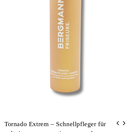
Tornado Extrem – Schnellpfleger für
Elastizitäts Speed - Leave - in -